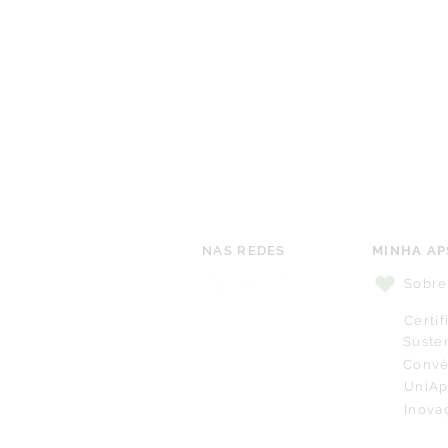
NAS REDES
MINHA AP
Sobre
Certi
Suste
Convê
UniAp
Inova