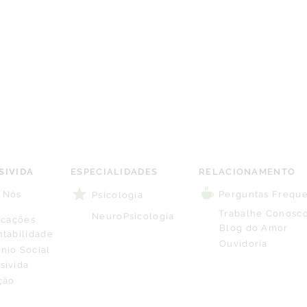
SIVIDA
ESPECIALIDADES
RELACIONAMENTO
 Nós
Perguntas Frequ
Psicologia
Trabalhe Conosc
NeuroPsicologia
ficações
Blog do Amor
ntabilidade
Ouvidoria
nio Social
sivida
ção