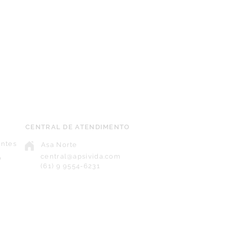
CENTRAL DE ATENDIMENTO
entes
Asa Norte
central@apsivida.com
o
(61) 9 9554-6231